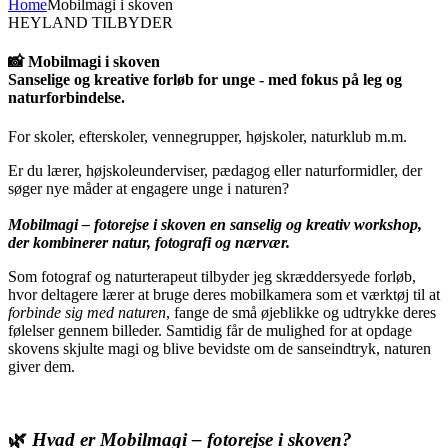
Home
Mobilmagi i skoven
HEYLAND TILBYDER
📸 Mobilmagi i skoven
Sanselige og kreative forløb for unge - med fokus på leg og
naturforbindelse.
For skoler, efterskoler, vennegrupper, højskoler, naturklub m.m.
Er du lærer, højskoleunderviser, pædagog eller naturformidler, der
søger nye måder at engagere unge i naturen?
Mobilmagi – fotorejse i skoven en sanselig og kreativ workshop,
der kombinerer natur, fotografi og nærvær.
Som fotograf og naturterapeut tilbyder jeg skræddersyede forløb,
hvor deltagere lærer at bruge deres mobilkamera som et værktøj til at
forbinde sig med naturen
, fange de små øjeblikke og udtrykke deres
følelser gennem billeder. Samtidig får de mulighed for at opdage
skovens skjulte magi og blive bevidste om de sanseindtryk, naturen
giver dem.
🌿
Hvad er Mobilmagi – fotorejse i skoven?