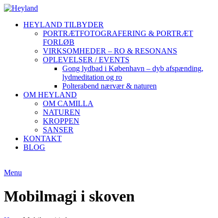
HEYLAND TILBYDER
PORTRÆTFOTOGRAFERING & PORTRÆT
FORLØB
VIRKSOMHEDER – RO & RESONANS
OPLEVELSER / EVENTS
Gong lydbad i København – dyb afspænding,
lydmeditation og ro
Polterabend nærvær & naturen
OM HEYLAND
OM CAMILLA
NATUREN
KROPPEN
SANSER
KONTAKT
BLOG
Menu
Mobilmagi i skoven