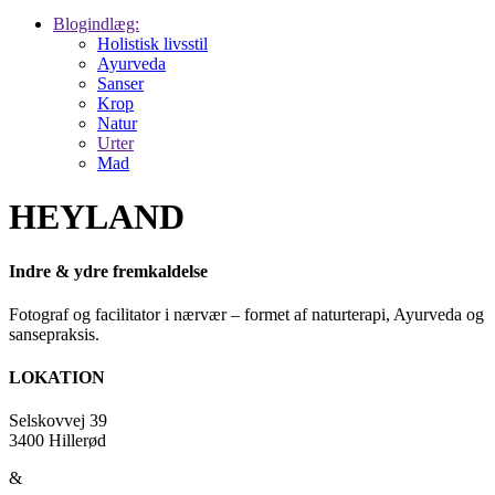
Blogindlæg:
Holistisk livsstil
Ayurveda
Sanser
Krop
Natur
Urter
Mad
HEYLAND
Indre & ydre fremkaldelse
Fotograf og facilitator i nærvær – formet af naturterapi, Ayurveda og
sansepraksis.
LOKATION
Selskovvej 39
3400 Hillerød
&