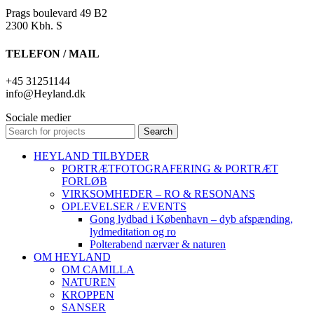
Prags boulevard 49 B2
2300 Kbh. S
TELEFON / MAIL
+45 31251144
info@Heyland.dk
Sociale medier
Search
HEYLAND TILBYDER
PORTRÆTFOTOGRAFERING & PORTRÆT
FORLØB
VIRKSOMHEDER – RO & RESONANS
OPLEVELSER / EVENTS
Gong lydbad i København – dyb afspænding,
lydmeditation og ro
Polterabend nærvær & naturen
OM HEYLAND
OM CAMILLA
NATUREN
KROPPEN
SANSER