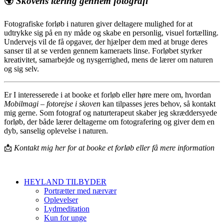
🌍
Skovens læring gennem fotografi
Fotografiske forløb i naturen giver deltagere mulighed for at
udtrykke sig på en ny måde og skabe en personlig, visuel fortælling.
Undervejs vil de få opgaver, der hjælper dem med at bruge deres
sanser til at se verden gennem kameraets linse. Forløbet styrker
kreativitet, samarbejde og nysgerrighed, mens de lærer om naturen
og sig selv.
Er I interesserede i at booke et forløb eller høre mere om, hvordan
Mobilmagi – fotorejse i skoven
kan tilpasses jeres behov, så kontakt
mig gerne. Som fotograf og naturterapeut skaber jeg skræddersyede
forløb, der både lærer deltagerne om fotografering og giver dem en
dyb, sanselig oplevelse i naturen.
📩
Kontakt mig her for at booke et forløb eller få mere information
HEYLAND TILBYDER
Portrætter med nærvær
Oplevelser
Lydmeditation
Kun for unge