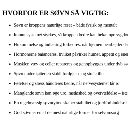
HVORFOR ER SØVN SÅ VIGTIG:
Søvn er kroppens naturlige reset – både fysisk og mentalt
Immunsystemet styrkes, så kroppen bedre kan bekæmpe sygd
Hukommelse og indlæring forbedres, når hjernen bearbejder da
Hormonerne balanceres, hvilket påvirker humør, appetit og ene
Muskler, væv og celler repareres og genopbygges under dyb s
Søvn understøtter en stabil fordøjelse og stofskifte
Følelser og stress håndteres bedre, når nervesystemet får ro
Manglende søvn kan øge uro, rastløshed og overvældelse – især 
En regelmæssig søvnrytme skaber stabilitet og jordforbindelse 
God søvn er en af de mest naturlige former for selvomsorg