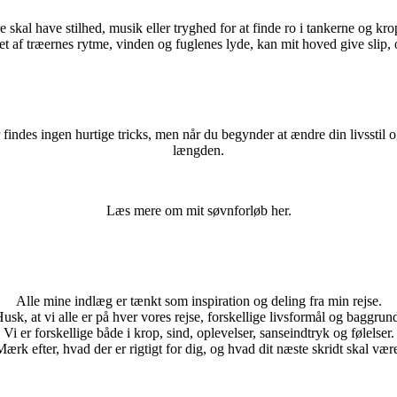
 skal have stilhed, musik eller tryghed for at finde ro i tankerne og kr
et af træernes rytme, vinden og fuglenes lyde, kan mit hoved give slip,
ndes ingen hurtige tricks, men når du begynder at ændre din livsstil og 
længden.
Læs mere om mit søvnforløb her.
Alle mine indlæg er tænkt som inspiration og deling fra min rejse.
usk, at vi alle er på hver vores rejse, forskellige livsformål og baggrun
Vi er forskellige både i krop, sind, oplevelser, sanseindtryk og følelser.
ærk efter, hvad der er rigtigt for dig, og hvad dit næste skridt skal vær