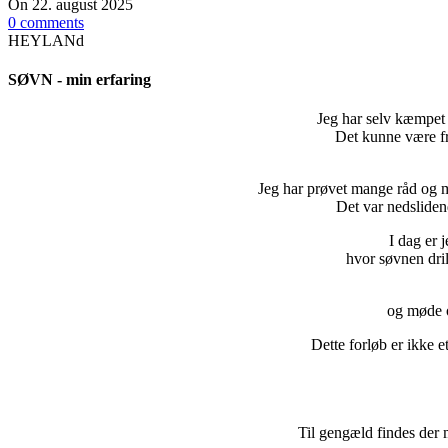
On 22. august 2025
0
comments
HEYLANd
SØVN - min erfaring
Jeg har selv kæmpet
Det kunne være fru
Jeg har prøvet mange råd og m
Det var nedslidend
I dag er 
hvor søvnen dril
og møde o
Dette forløb er ikke et
Til gengæld findes der 