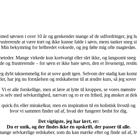
 med søvnen i over 10 år og genkender mange af de udfordringer, jeg h
strerende at være træt og ikke kunne falde i søvn, mens tanker sneg sig
Min bekymring for helbredet voksede, og jeg følte mig ofte magtesløs.
etoder. Mange virkede kun kortvarigt eller slet ikke, og langsomt sneg
e og frustrerende – for søvn er ikke bare søvn, den er livsenergi, resti
jeg dybt taknemmelig for at sove godt igen. Selvom der stadig kan kom
ler, har jeg nu forståelsen og redskaberne til at ændre kurs, så jeg sover
Vi er alle forskellige, men at lære at lytte til kroppen, se vores mønstre
s selv med selvkærlighed, nærvær og ro er en frihed, jeg ønsker at del
 quick-fix eller mirakelkur, men en inspiration til en holistisk livsstil o
hvor vi sammen finder ud af, hvad der fungerer bedst for dig.
Det vigtigste, jeg har lært, er:
Du er unik,
og der findes ikke én opskrift, der passer til alle.
mange selvkærlige redskaber, som du kan mærke efter og finde ud af, hvad