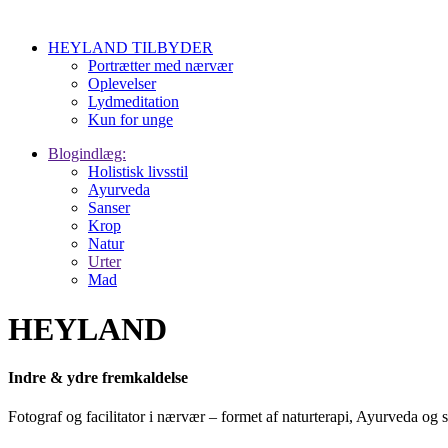
HEYLAND TILBYDER
Portrætter med nærvær
Oplevelser
Lydmeditation
Kun for unge
Blogindlæg:
Holistisk livsstil
Ayurveda
Sanser
Krop
Natur
Urter
Mad
HEYLAND
Indre & ydre fremkaldelse
Fotograf og facilitator i nærvær – formet af naturterapi, Ayurveda og 