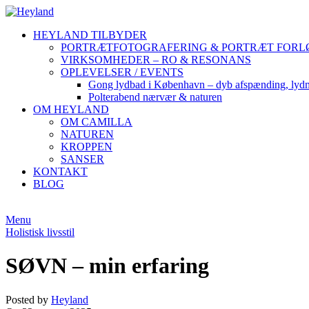
HEYLAND TILBYDER
PORTRÆTFOTOGRAFERING & PORTRÆT FORL
VIRKSOMHEDER – RO & RESONANS
OPLEVELSER / EVENTS
Gong lydbad i København – dyb afspænding, lydm
Polterabend nærvær & naturen
OM HEYLAND
OM CAMILLA
NATUREN
KROPPEN
SANSER
KONTAKT
BLOG
Menu
Holistisk livsstil
SØVN – min erfaring
Posted by
Heyland