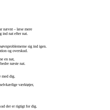
ar nævnt – læse mere
 ind nat efter nat.
 søvnproblemerne sig ind igen.
tution og overskud.
me en nat,
 bedre næste nat.
e med dig.
g selvkærlige værktøjer,
 der er rigtigt for dig.