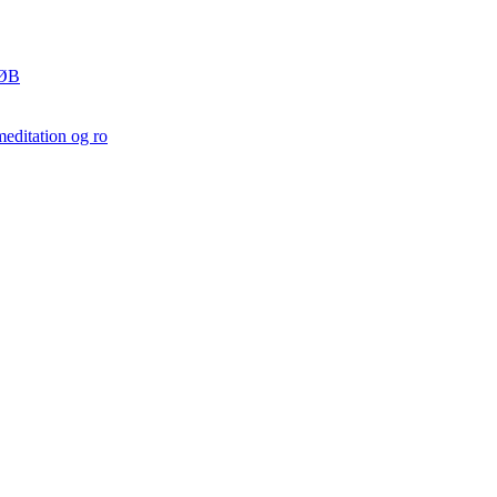
ØB
editation og ro