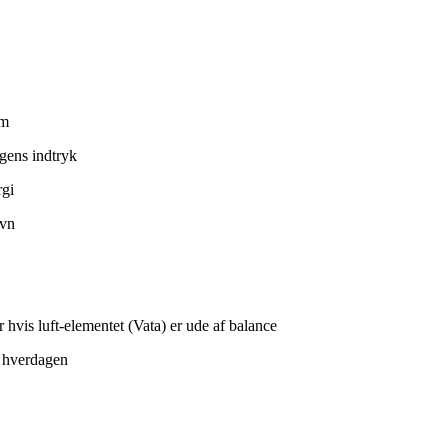
om
gens indtryk
rgi
øvn
hvis luft-elementet (Vata) er ude af balance
i hverdagen