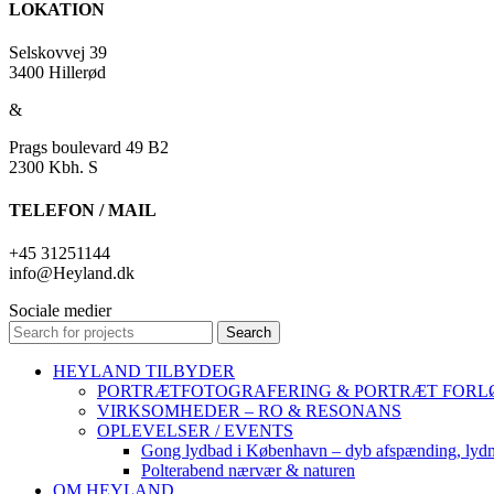
LOKATION
Selskovvej 39
3400 Hillerød
&
Prags boulevard 49 B2
2300 Kbh. S
TELEFON / MAIL
+45 31251144
info@Heyland.dk
Sociale medier
Search
HEYLAND TILBYDER
PORTRÆTFOTOGRAFERING & PORTRÆT FORL
VIRKSOMHEDER – RO & RESONANS
OPLEVELSER / EVENTS
Gong lydbad i København – dyb afspænding, lydm
Polterabend nærvær & naturen
OM HEYLAND