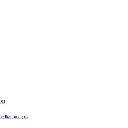
ØB
editation og ro