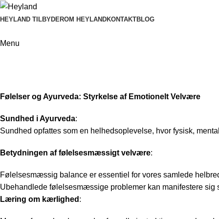
HEYLAND TILBYDER
OM HEYLAND
KONTAKT
BLOG
Menu
Sundt følelses liv
Home
Ayurveda
Sundt følelses liv
Følelser og Ayurveda: Styrkelse af Emotionelt Velvære
Sundhed i Ayurveda
:
Sundhed opfattes som en helhedsoplevelse, hvor fysisk, mentalt
Betydningen af følelsesmæssigt velvære
:
Følelsesmæssig balance er essentiel for vores samlede helbre
Ubehandlede følelsesmæssige problemer kan manifestere sig so
Læring om kærlighed
: