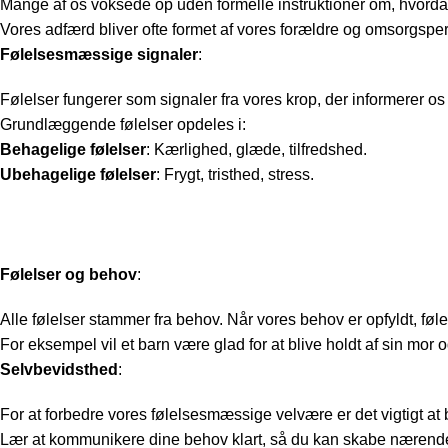
Mange af os voksede op uden formelle instruktioner om, hvorda
Vores adfærd bliver ofte formet af vores forældre og omsorgsper
Følelsesmæssige signaler
:
Følelser fungerer som signaler fra vores krop, der informerer o
Grundlæggende følelser opdeles i:
Behagelige følelser
: Kærlighed, glæde, tilfredshed.
Ubehagelige følelser
: Frygt, tristhed, stress.
Følelser og behov
:
Alle følelser stammer fra behov. Når vores behov er opfyldt, føler 
For eksempel vil et barn være glad for at blive holdt af sin mor 
Selvbevidsthed
:
For at forbedre vores følelsesmæssige velvære er det vigtigt at 
Lær at kommunikere dine behov klart, så du kan skabe nærende r