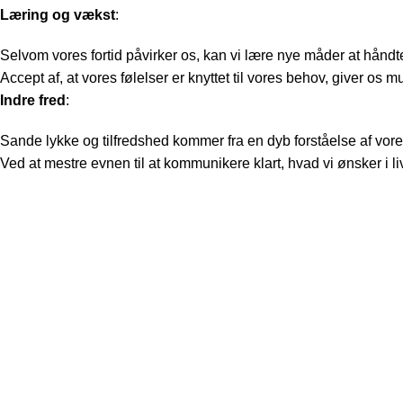
Læring og vækst
:
Selvom vores fortid påvirker os, kan vi lære nye måder at håndte
Accept af, at vores følelser er knyttet til vores behov, giver o
Indre fred
:
Sande lykke og tilfredshed kommer fra en dyb forståelse af vo
Ved at mestre evnen til at kommunikere klart, hvad vi ønsker i l
HEYLAND TILBYDER
Portrætter med nærvær
Oplevelser
Lydmeditation
Kun for unge