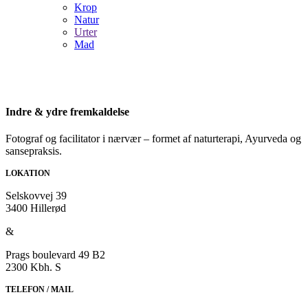
Krop
Natur
Urter
Mad
HEYLAND
Indre & ydre fremkaldelse
Fotograf og facilitator i nærvær – formet af naturterapi, Ayurveda og
sansepraksis.
LOKATION
Selskovvej 39
3400 Hillerød
&
Prags boulevard 49 B2
2300 Kbh. S
TELEFON / MAIL