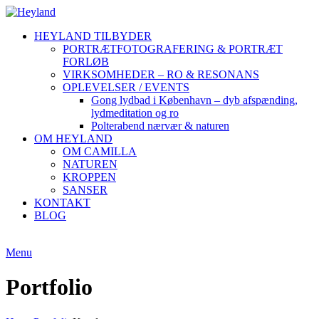
HEYLAND TILBYDER
PORTRÆTFOTOGRAFERING & PORTRÆT
FORLØB
VIRKSOMHEDER – RO & RESONANS
OPLEVELSER / EVENTS
Gong lydbad i København – dyb afspænding,
lydmeditation og ro
Polterabend nærvær & naturen
OM HEYLAND
OM CAMILLA
NATUREN
KROPPEN
SANSER
KONTAKT
BLOG
Menu
Portfolio