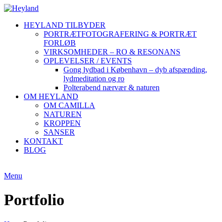
HEYLAND TILBYDER
PORTRÆTFOTOGRAFERING & PORTRÆT
FORLØB
VIRKSOMHEDER – RO & RESONANS
OPLEVELSER / EVENTS
Gong lydbad i København – dyb afspænding,
lydmeditation og ro
Polterabend nærvær & naturen
OM HEYLAND
OM CAMILLA
NATUREN
KROPPEN
SANSER
KONTAKT
BLOG
Menu
Portfolio