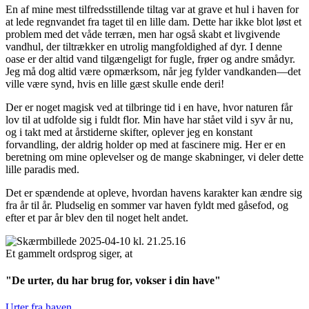
En af mine mest tilfredsstillende tiltag var at grave et hul i haven for
at lede regnvandet fra taget til en lille dam. Dette har ikke blot løst et
problem med det våde terræn, men har også skabt et livgivende
vandhul, der tiltrækker en utrolig mangfoldighed af dyr. I denne
oase er der altid vand tilgængeligt for fugle, frøer og andre smådyr.
Jeg må dog altid være opmærksom, når jeg fylder vandkanden—det
ville være synd, hvis en lille gæst skulle ende deri!
Der er noget magisk ved at tilbringe tid i en have, hvor naturen får
lov til at udfolde sig i fuldt flor. Min have har stået vild i syv år nu,
og i takt med at årstiderne skifter, oplever jeg en konstant
forvandling, der aldrig holder op med at fascinere mig. Her er en
beretning om mine oplevelser og de mange skabninger, vi deler dette
lille paradis med.
Det er spændende at opleve, hvordan havens karakter kan ændre sig
fra år til år. Pludselig en sommer var haven fyldt med gåsefod, og
efter et par år blev den til noget helt andet.
Et gammelt ordsprog siger, at
"De urter, du har brug for, vokser i din have"
Urter fra haven