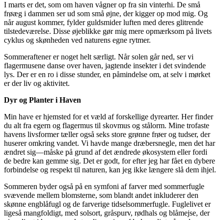
I marts er det, som om haven vågner op fra sin vinterhi. De små
frøæg i dammen ser ud som små øjne, der kigger op mod mig. Og
når august kommer, fylder guldsmider luften med deres glitrende
tilstedeværelse. Disse øjeblikke gør mig mere opmærksom på livets
cyklus og skønheden ved naturens egne rytmer.
Sommeraftener er noget helt særligt. Når solen går ned, ser vi
flagermusene danse over haven, jagtende insekter i det svindende
lys. Der er en ro i disse stunder, en påmindelse om, at selv i mørket
er der liv og aktivitet.
Dyr og Planter i Haven
Min have er hjemsted for et væld af forskellige dyrearter. Her finder
du alt fra egern og flagermus til skovmus og stålorm. Mine trofaste
havens livsformer tæller også seks store grønne frøer og tudser, der
huserer omkring vandet. Vi havde mange dræbersnegle, men det har
ændret sig—måske på grund af det ændrede økosystem eller fordi
de bedre kan gemme sig. Det er godt, for efter jeg har fået en dybere
forbindelse og respekt til naturen, kan jeg ikke længere slå dem ihjel.
Sommeren byder også på en symfoni af farver med sommerfugle
svævende mellem blomsterne, som blandt andet inkluderer den
skønne engblåfugl og de farverige tidselsommerfugle. Fuglelivet er
ligeså mangfoldigt, med solsort, gråspurv, rødhals og blåmejse, der