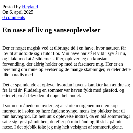
Posted by
Heyland
On 6. april 2025
0
comments
En oase af liv og sanseoplevelser
Der er noget magisk ved at tilbringe tid i en have, hvor naturen får
lov til at udfolde sig i fuldt flor. Min have har stået vild i syv år nu,
og i takt med at årstiderne skifter, oplever jeg en konstant
forvandling, der aldrig holder op med at fascinere mig. Her er en
beretning om mine oplevelser og de mange skabninger, vi deler dette
lille paradis med.
Det er spændende at opleve, hvordan havens karakter kan ændre sig
fra år til år. Pludselig en sommer var haven fyldt med gåsefod, og
efter et par år blev den til noget helt andet.
I sommermånederne nyder jeg at starte morgenen med en kop
morgen te i solen og høre fuglene synge, mens jeg plukker bær til
min havregrød. En helt unik oplevelse indtraf, da en blå sommerfugl
satte sig først på mit ben, derefter på min hånd og til sidst på min
næse. I det øjeblik følte jeg mig helt velsignet af sommerfuglene.