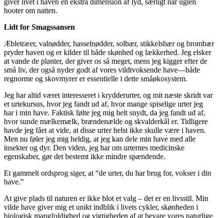
giver livet i haven en ekstra dimension af lyd, særligt når uglen
hooter om natten.
Lidt for Smagssansen
Æbletræer, valnødder, hasselnødder, solbær, stikkelsbær og brombær
pryder haven og er kilder til både skønhed og lækkerhed. Jeg elsker
at vande de planter, der giver os så meget, mens jeg kigger efter de
små liv, der også nyder godt af vores vildtvoksende have—både
regnorme og skovmyrer er essentielle i dette småøkosystem.
Jeg har altid været interesseret i krydderurter, og mit næste skridt var
et urtekursus, hvor jeg fandt ud af, hvor mange spiselige urter jeg
har i min have. Faktisk følte jeg mig helt snydt, da jeg fandt ud af,
hvor sunde mælkemælk, brændenælde og skvalderkål er. Tidligere
havde jeg fået at vide, at disse urter helst ikke skulle være i haven.
Men nu føler jeg mig heldig, at jeg kan dele min have med alle
insekter og dyr. Den viden, jeg har om urternes medicinske
egenskaber, gør det bestemt ikke mindre spændende.
Et gammelt ordsprog siger, at “de urter, du har brug for, vokser i din
have.”
At give plads til naturen er ikke blot et valg – det er en livsstil. Min
vilde have giver mig et unikt indblik i livets cykler, skønheden i
biologisk mangfoldighed og vigtigheden af at bevare vores naturlige