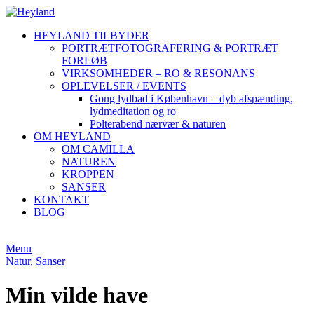
HEYLAND TILBYDER
PORTRÆTFOTOGRAFERING & PORTRÆT
FORLØB
VIRKSOMHEDER – RO & RESONANS
OPLEVELSER / EVENTS
Gong lydbad i København – dyb afspænding,
lydmeditation og ro
Polterabend nærvær & naturen
OM HEYLAND
OM CAMILLA
NATUREN
KROPPEN
SANSER
KONTAKT
BLOG
Menu
Natur
,
Sanser
Min vilde have