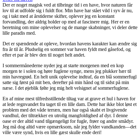
Der er noget magisk ved at tilbringe tid i en have, hvor naturen får
lov til at udfolde sig i fuldt flor. Min have har stået vild i syv år nu,
og i takt med at årstiderne skifter, oplever jeg en konstant
forvandling, der aldrig holder op med at fascinere mig. Her er en
beretning om mine oplevelser og de mange skabninger, vi deler dette
lille paradis med.
Det er spændende at opleve, hvordan havens karakter kan ændre sig
fra år til år. Pludselig en sommer var haven fyldt med gåsefod, og
efter et par år blev den til noget helt andet.
I sommermånederne nyder jeg at starte morgenen med en kop
morgen te i solen og høre fuglene synge, mens jeg plukker bær til
min havregrød. En helt unik oplevelse indtraf, da en blå sommerfugl
satte sig først på mit ben, derefter på min hånd og til sidst på min
næse. I det øjeblik følte jeg mig helt velsignet af sommerfuglene.
En af mine mest tilfredsstillende tiltag var at grave et hul i haven for
at lede regnvandet fra taget til en lille dam. Dette har ikke blot løst et
problem med det våde terræn, men har også skabt et livgivende
vandhul, der tiltrækker en utrolig mangfoldighed af dyr. I denne
oase er der altid vand tilgængeligt for fugle, frøer og andre smådyr.
Jeg må dog altid være opmærksom, når jeg fylder vandkanden—det
ville være synd, hvis en lille gæst skulle ende deri!