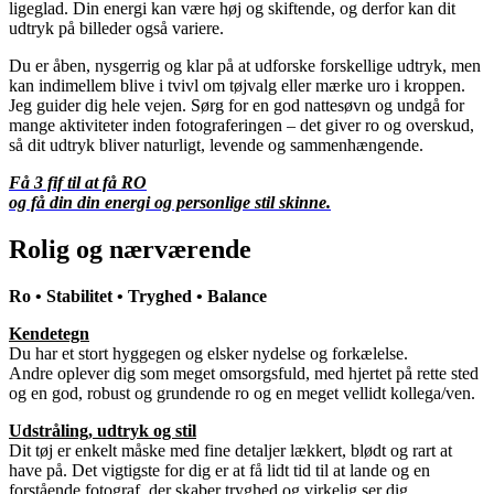
ligeglad. Din energi kan være høj og skiftende, og derfor kan dit
udtryk på billeder også variere.
Du er åben, nysgerrig og klar på at udforske forskellige udtryk, men
kan indimellem blive i tvivl om tøjvalg eller mærke uro i kroppen.
Jeg guider dig hele vejen. Sørg for en god nattesøvn og undgå for
mange aktiviteter inden fotograferingen – det giver ro og overskud,
så dit udtryk bliver naturligt, levende og sammenhængende.
Få 3 fif til at få RO
og få din din energi og personlige stil skinne.
Rolig og nærværende
Ro • Stabilitet • Tryghed • Balance
Kendetegn
Du har et stort hyggegen og elsker nydelse og forkælelse.
Andre oplever dig som meget omsorgsfuld, med hjertet på rette sted
og en god, robust og grundende ro og en meget vellidt kollega/ven.
Udstråling, udtryk og stil
Dit tøj er enkelt måske med fine detaljer lækkert, blødt og rart at
have på. Det vigtigste for dig er at få lidt tid til at lande og en
forstående fotograf, der skaber tryghed og virkelig ser dig.