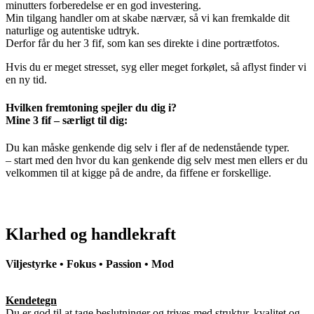
minutters forberedelse er en god investering.
Min tilgang handler om at skabe nærvær, så vi kan fremkalde dit
naturlige og autentiske udtryk.
Derfor får du her 3 fif, som kan ses direkte i dine portrætfotos.
Hvis du er meget stresset, syg eller meget forkølet, så aflyst finder vi
en ny tid.
Hvilken fremtoning spejler du dig i?
Mine 3 fif – særligt til dig:
Du kan måske genkende dig selv i fler af de nedenstående typer.
– start med den hvor du kan genkende dig selv mest men ellers er du
velkommen til at kigge på de andre, da fiffene er forskellige.
Klarhed og handlekraft
Viljestyrke • Fokus • Passion • Mod
Kendetegn
Du er god til at tage beslutninger og trives med struktur, kvalitet og