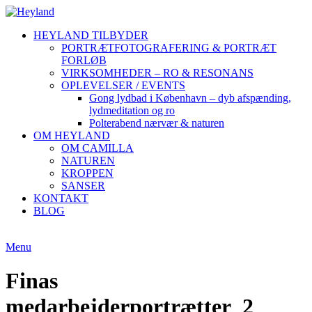
HEYLAND TILBYDER
PORTRÆTFOTOGRAFERING & PORTRÆT
FORLØB
VIRKSOMHEDER – RO & RESONANS
OPLEVELSER / EVENTS
Gong lydbad i København – dyb afspænding,
lydmeditation og ro
Polterabend nærvær & naturen
OM HEYLAND
OM CAMILLA
NATUREN
KROPPEN
SANSER
KONTAKT
BLOG
Menu
Finas
medarbejderportrætter_2