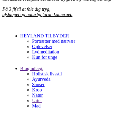
Få 3 fif til at føle dig tryg,
afslappet og naturlig foran kameraet.
HEYLAND TILBYDER
Portrætter med nærvær
Oplevelser
Lydmeditation
Kun for unge
Blogindlæg:
Holistisk livsstil
Ayurveda
Sanser
Krop
Natur
Urter
Mad
HEYLAND