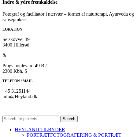
Indre & ydre fremkaldelse
Fotograf og facilitator i nærvær – formet af naturterapi, Ayurveda og
sansepraksis.
LOKATION
Selskovvej 39
3400 Hillerød
&
Prags boulevard 49 B2
2300 Kbh. S
TELEFON / MAIL
+45 31251144
info@Heyland.dk
Sociale medier
Search
HEYLAND TILBYDER
PORTRÆTFOTOGRAFERING & PORTRÆT